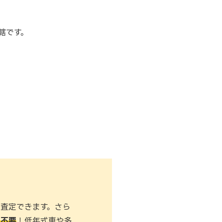
轄です。
査定できます。さら
も不要
！低年式車や多