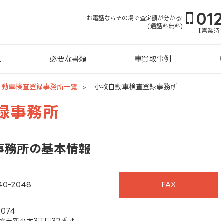
01
お電話ならその場で査定額が分かる!
(通話料無料)
【営業時間
れ
必要な書類
車買取事例
自動車検査登録事務所一覧
小牧自動車検査登録事務所
録事務所
事務所の基本情報
40-2048
FAX
0074
牧市新小木3丁目32番地