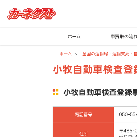
ホーム
車買取の流
ホーム
全国の運輸局・運輸支局・
小牧自動車検査登
小牧自動車検査登録
電話番号
050-55
〒485-
住所
愛知県小