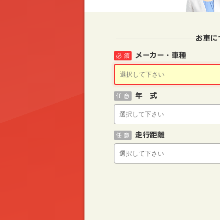
お車に
メーカー・車種
必 須
年 式
任 意
走行距離
任 意