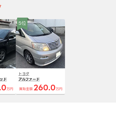
グ
5位
トヨタ
ッド
アルファード
.0
260.0
万円
買取金額
万円