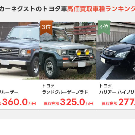
カーネクストのトヨタ車
高価買取車種ランキン
3位
4位
トヨタ
トヨタ
クルーザー
ランドクルーザープラド
ハリアー ハイブリ
360.0
325.0
277
額
万円
買取金額
万円
買取金額