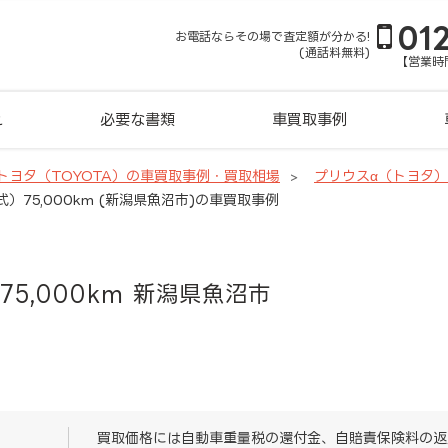
01
お電話ならその場で査定額が分かる!
(通話料無料)
【営業時間
れ
必要な書類
車買取事例
トヨタ（TOYOTA）の車買取事例・買取相場
プリウスα（トヨタ
式）75,000km (新潟県魚沼市)の車買取事例
75,000km 新潟県魚沼市
買取価格には自動車重量税の還付金、自賠責保険料の返