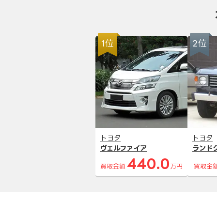
1位
2位
トヨタ
トヨタ
ヴェルファイア
ランド
440.0
買取金額
万円
買取金