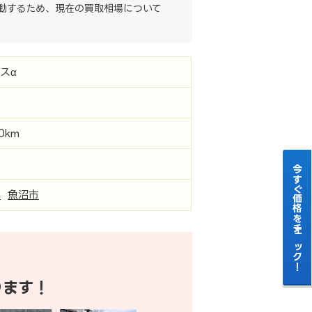
動するため、現在の買取相場について
スα
00km
今すぐ価格をチェック！
県
魚沼市
ります！