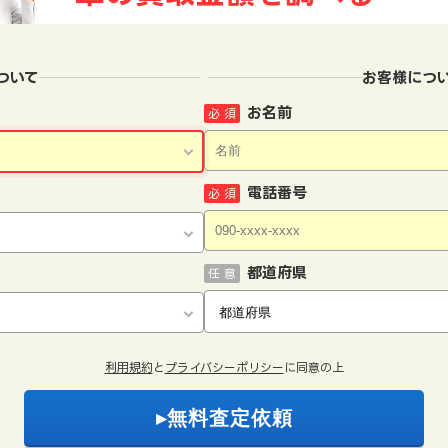
ついて
お客様につ
お名前
必 須
電話番号
必 須
都道府県
任 意
利用規約
と
プライバシーポリシー
に同意の上