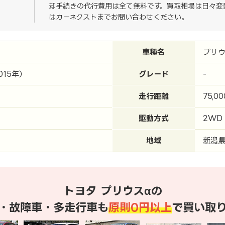
却手続きの代行費用は全て無料です。買取相場は日々変
はカーネクストまでお問い合わせください。
車種名
プリウ
015年）
グレード
-
走行距離
75,0
駆動方式
2WD
地域
新潟
トヨタ プリウスαの
・故障車・多走行車も
原則0円以上
で買い取