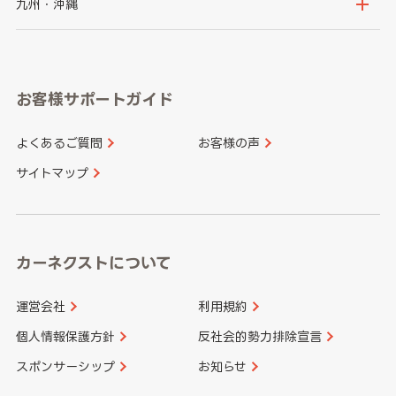
京都府
滋賀県
鳥取県
島根県
九州・沖縄
岐阜県
静岡県
奈良県
三重県
岡山県
広島県
福岡県
佐賀県
愛知県
和歌山県
お客様サポートガイド
山口県
徳島県
長崎県
熊本県
よくあるご質問
お客様の声
香川県
愛媛県
大分県
宮崎県
サイトマップ
高知県
鹿児島県
沖縄県
カーネクストについて
運営会社
利用規約
個人情報保護方針
反社会的勢力排除宣言
スポンサーシップ
お知らせ