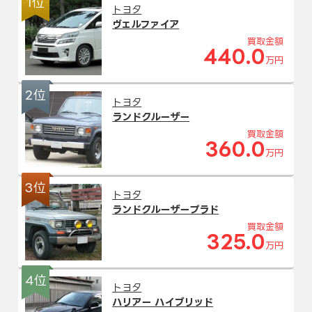
1位
トヨタ
ヴェルファイア
買取金額
440.0
万円
2位
トヨタ
ランドクルーザー
買取金額
360.0
万円
3位
トヨタ
ランドクルーザープラド
買取金額
325.0
万円
4位
トヨタ
ハリアー ハイブリッド