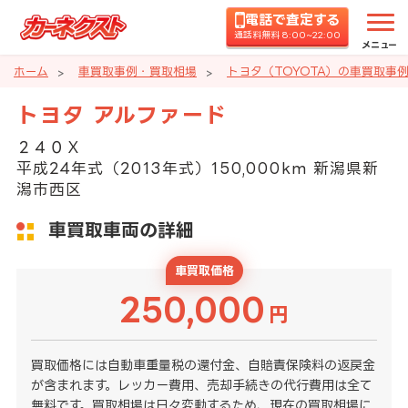
電話で査定する
通話料無料 8:00~22:00
メニュー
ホーム
車買取事例・買取相場
トヨタ（TOYOTA）の車買取事
トヨタ アルファード
２４０Ｘ
平成24年式（2013年式）150,000km 新潟県新
潟市西区
車買取車両の詳細
車買取価格
250,000
円
買取価格には自動車重量税の還付金、自賠責保険料の返戻金
が含まれます。レッカー費用、売却手続きの代行費用は全て
無料です。買取相場は日々変動するため、現在の買取相場に