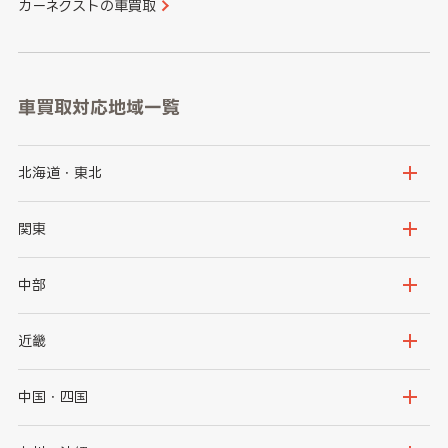
カーネクストの車買取
車買取対応地域一覧
北海道・東北
北海道
青森県
関東
岩手県
宮城県
茨城県
栃木県
中部
秋田県
山形県
群馬県
埼玉県
新潟県
富山県
近畿
福島県
千葉県
東京都
石川県
福井県
大阪府
兵庫県
中国・四国
神奈川県
山梨県
長野県