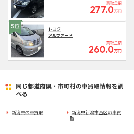
買取金額
277.0
万円
5位
トヨタ
アルファード
買取金額
260.0
万円
同じ都道府県・市町村の車買取情報を調
べる
新潟県の車買取
新潟県新潟市西区の車買
取