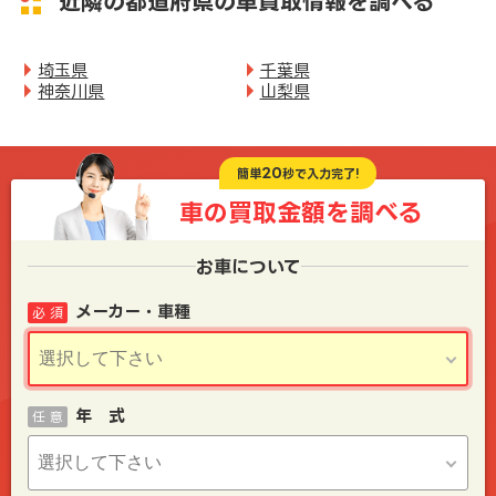
近隣の都道府県の車買取情報を調べる
埼玉県
千葉県
神奈川県
山梨県
20
簡単
秒で入力完了!
車の買取金額を
調べる
お車について
メーカー・車種
必 須
年 式
任 意