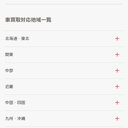
車買取対応地域一覧
北海道・東北
北海道
青森県
関東
岩手県
宮城県
茨城県
栃木県
中部
秋田県
山形県
群馬県
埼玉県
新潟県
富山県
近畿
福島県
千葉県
東京都
石川県
福井県
大阪府
兵庫県
中国・四国
神奈川県
山梨県
長野県
京都府
滋賀県
鳥取県
島根県
九州・沖縄