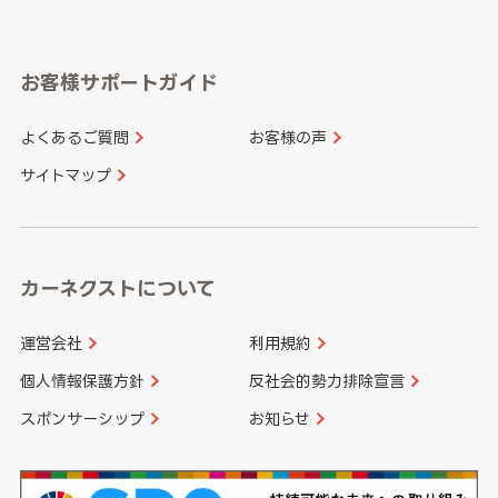
岐阜県
静岡県
奈良県
三重県
岡山県
広島県
福岡県
佐賀県
愛知県
和歌山県
お客様サポートガイド
山口県
徳島県
長崎県
熊本県
よくあるご質問
お客様の声
香川県
愛媛県
大分県
宮崎県
サイトマップ
高知県
鹿児島県
沖縄県
カーネクストについて
運営会社
利用規約
個人情報保護方針
反社会的勢力排除宣言
スポンサーシップ
お知らせ