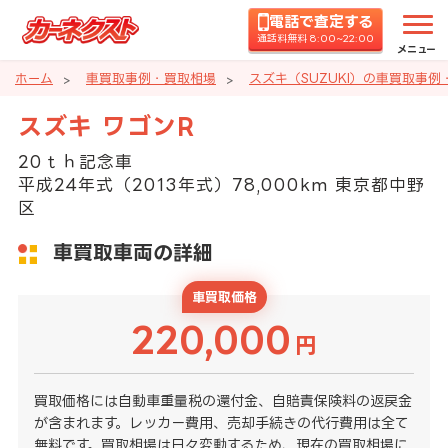
電話で査定する
通話料無料 8:00~22:00
メニュー
ホーム
車買取事例・買取相場
スズキ（SUZUKI）の車買取事例
スズキ ワゴンR
20ｔｈ記念車
平成24年式（2013年式）78,000km 東京都中野
区
車買取車両の詳細
車買取価格
220,000
円
買取価格には自動車重量税の還付金、自賠責保険料の返戻金
が含まれます。レッカー費用、売却手続きの代行費用は全て
無料です。買取相場は日々変動するため、現在の買取相場に