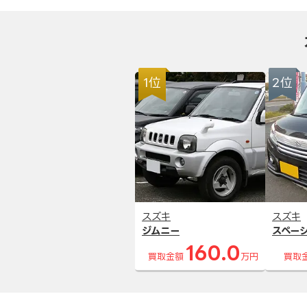
1位
2位
スズキ
スズキ
ジムニー
スペー
160.0
買取金額
万円
買取