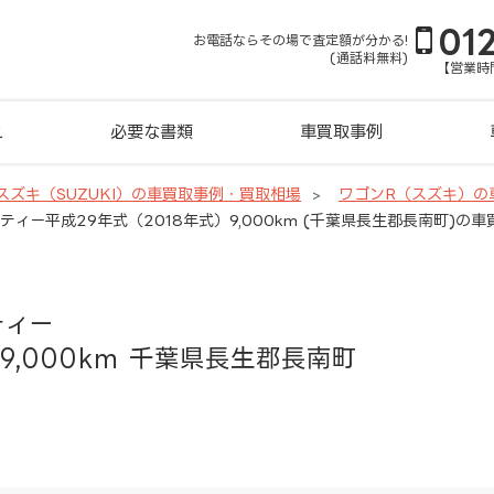
01
お電話ならその場で査定額が分かる!
(通話料無料)
【営業時間
れ
必要な書類
車買取事例
スズキ（SUZUKI）の車買取事例・買取相場
ワゴンR（スズキ）の
ティー平成29年式（2018年式）9,000km (千葉県長生郡長南町)の
ティー
9,000km 千葉県長生郡長南町