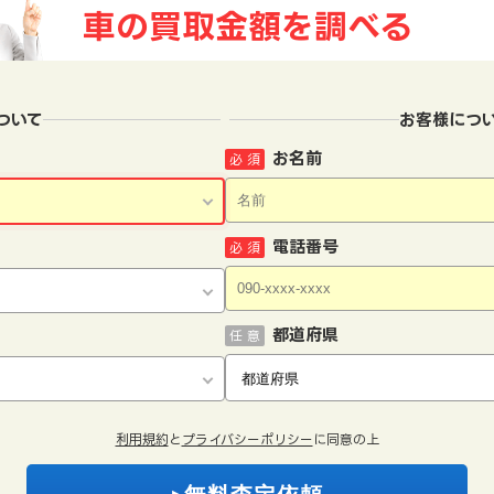
車の買取金額を
調べる
ついて
お客様につ
お名前
必 須
電話番号
必 須
都道府県
任 意
利用規約
と
プライバシーポリシー
に同意の上