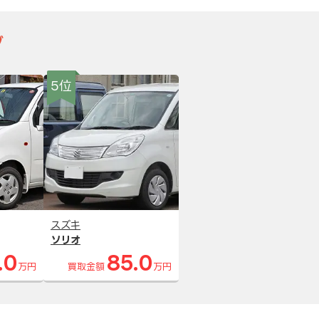
グ
5位
スズキ
ソリオ
.0
85.0
万円
買取金額
万円