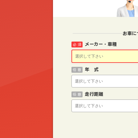
お車に
メーカー・車種
必 須
年 式
任 意
走行距離
任 意