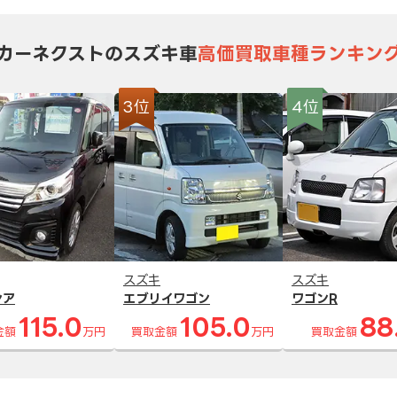
カーネクストのスズキ車
高価買取車種ランキン
3位
4位
スズキ
スズキ
シア
エブリイワゴン
ワゴンR
115.0
105.0
88
金額
万円
買取金額
万円
買取金額