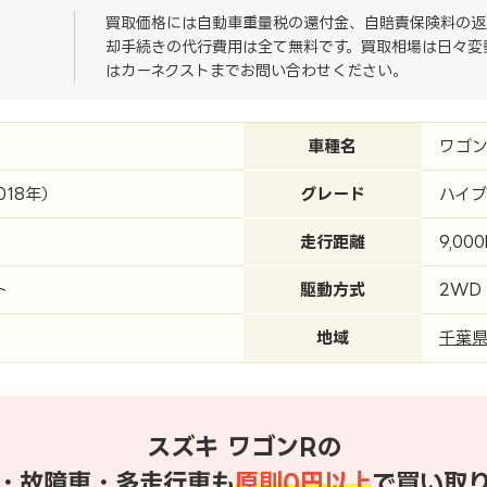
買取価格には自動車重量税の還付金、自賠責保険料の返
却手続きの代行費用は全て無料です。買取相場は日々変
はカーネクストまでお問い合わせください。
車種名
ワゴン
018年）
グレード
ハイブ
走行距離
9,00
ト
駆動方式
2WD
地域
千葉
スズキ ワゴンRの
・故障車・多走行車も
原則0円以上
で買い取