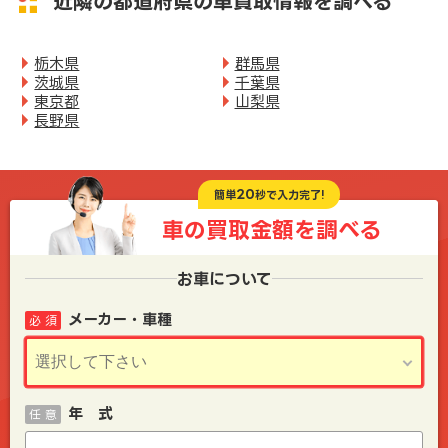
近隣の都道府県の車買取情報を調べる
栃木県
群馬県
茨城県
千葉県
東京都
山梨県
長野県
20
簡単
秒で入力完了!
車の買取金額を
調べる
お車について
メーカー・車種
必 須
年 式
任 意