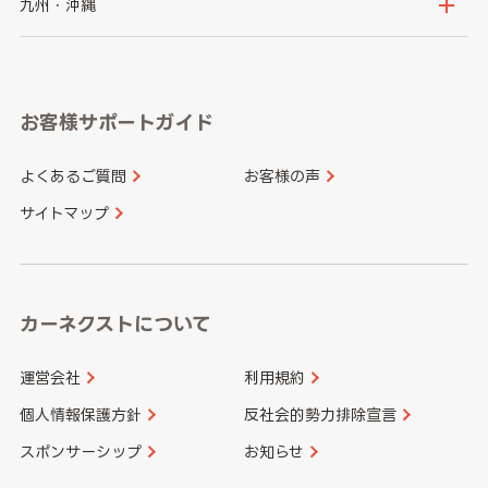
京都府
滋賀県
鳥取県
島根県
九州・沖縄
岐阜県
静岡県
奈良県
三重県
岡山県
広島県
福岡県
佐賀県
愛知県
和歌山県
お客様サポートガイド
山口県
徳島県
長崎県
熊本県
よくあるご質問
お客様の声
香川県
愛媛県
大分県
宮崎県
サイトマップ
高知県
鹿児島県
沖縄県
カーネクストについて
運営会社
利用規約
個人情報保護方針
反社会的勢力排除宣言
スポンサーシップ
お知らせ