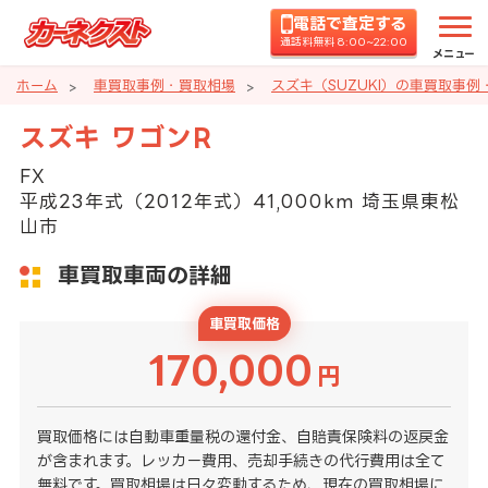
電話で査定する
通話料無料 8:00~22:00
メニュー
ホーム
車買取事例・買取相場
スズキ（SUZUKI）の車買取事例
スズキ ワゴンR
FX
平成23年式（2012年式）41,000km 埼玉県東松
山市
車買取車両の詳細
車買取価格
170,000
円
買取価格には自動車重量税の還付金、自賠責保険料の返戻金
が含まれます。レッカー費用、売却手続きの代行費用は全て
無料です。買取相場は日々変動するため、現在の買取相場に