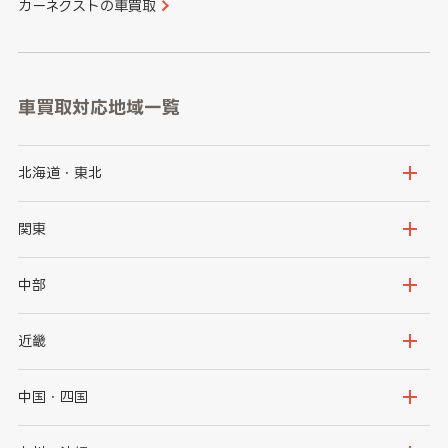
カーネクストの車買取
車買取対応地域一覧
北海道・東北
北海道
青森県
関東
岩手県
宮城県
茨城県
栃木県
中部
秋田県
山形県
群馬県
埼玉県
新潟県
富山県
近畿
福島県
千葉県
東京都
石川県
福井県
大阪府
兵庫県
中国・四国
神奈川県
山梨県
長野県