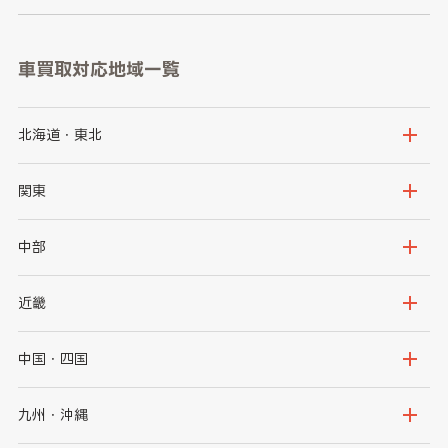
車買取対応地域一覧
北海道・東北
北海道
青森県
関東
岩手県
宮城県
茨城県
栃木県
中部
秋田県
山形県
群馬県
埼玉県
新潟県
富山県
近畿
福島県
千葉県
東京都
石川県
福井県
大阪府
兵庫県
中国・四国
神奈川県
山梨県
長野県
京都府
滋賀県
鳥取県
島根県
九州・沖縄