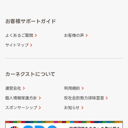
岐阜県
静岡県
奈良県
三重県
岡山県
広島県
福岡県
佐賀県
愛知県
和歌山県
お客様サポートガイド
山口県
徳島県
長崎県
熊本県
よくあるご質問
お客様の声
香川県
愛媛県
大分県
宮崎県
サイトマップ
高知県
鹿児島県
沖縄県
カーネクストについて
運営会社
利用規約
個人情報保護方針
反社会的勢力排除宣言
スポンサーシップ
お知らせ