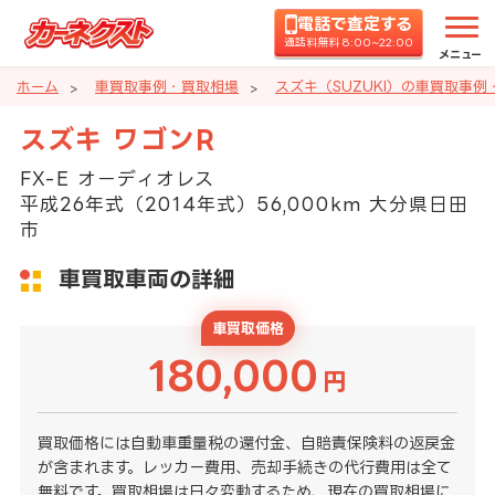
電話で査定する
通話料無料 8:00~22:00
メニュー
ホーム
車買取事例・買取相場
スズキ（SUZUKI）の車買取事例
スズキ ワゴンR
FX-E オーディオレス
平成26年式（2014年式）56,000km 大分県日田
市
車買取車両の詳細
車買取価格
180,000
円
買取価格には自動車重量税の還付金、自賠責保険料の返戻金
が含まれます。レッカー費用、売却手続きの代行費用は全て
無料です。買取相場は日々変動するため、現在の買取相場に