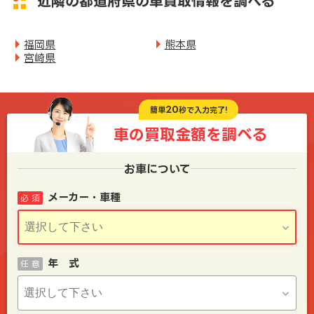
近隣の都道府県の車買取情報を調べる
福岡県
熊本県
宮崎県
20
簡単
秒で入力完了!
車の買取金額を
調べる
お車について
メーカー・車種
必 須
年 式
任 意