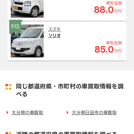
買取金額
88.0
万円
5位
スズキ
ソリオ
買取金額
85.0
万円
同じ都道府県・市町村の車買取情報を調
べる
大分県の車買取
大分県日田市の車買取