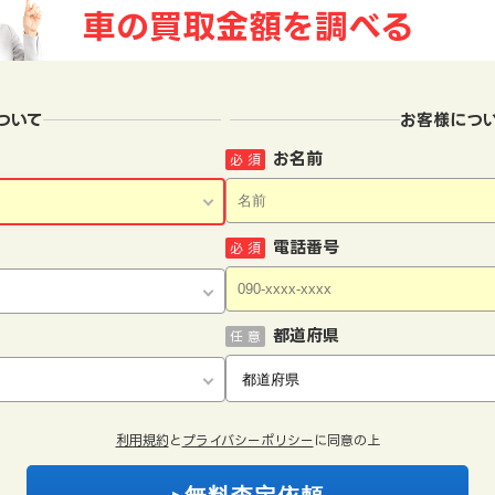
車の買取金額を
調べる
ついて
お客様につ
お名前
必 須
電話番号
必 須
都道府県
任 意
利用規約
と
プライバシーポリシー
に同意の上