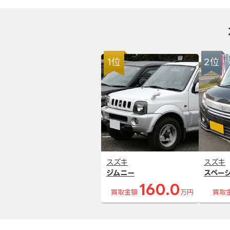
1位
2位
スズキ
スズキ
ジムニー
スペー
160.0
買取金額
万円
買取