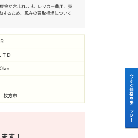
戻金が含まれます。レッカー費用、売
動するため、現在の買取相場について
R
ＬＴＤ
00km
今すぐ価格をチェック！
府
枚方市
ります！