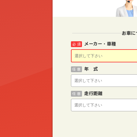
お車に
メーカー・車種
必 須
年 式
任 意
走行距離
任 意