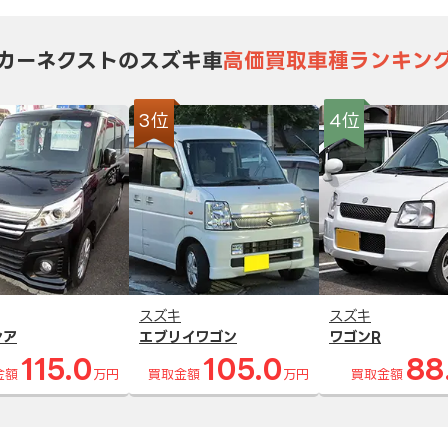
カーネクストのスズキ車
高価買取車種ランキン
3位
4位
スズキ
スズキ
シア
エブリイワゴン
ワゴンR
115.0
105.0
88
金額
万円
買取金額
万円
買取金額