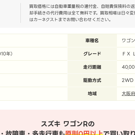
買取価格には自動車重量税の還付金、自賠責保険料の返
却手続きの代行費用は全て無料です。買取相場は日々変
はカーネクストまでお問い合わせください。
車種名
ワゴン
010年）
グレード
ＦＸ 
走行距離
40,0
駆動方式
2WD
地域
大阪
スズキ ワゴンRの
・故障車・多走行車も
原則0円以上
で買い取