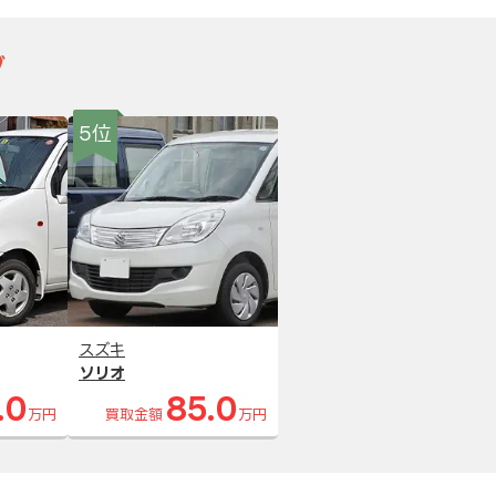
グ
5位
スズキ
ソリオ
.0
85.0
万円
買取金額
万円