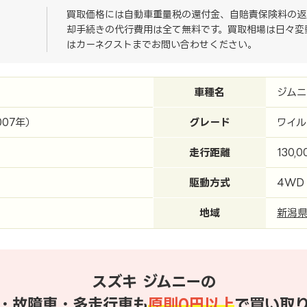
買取価格には自動車重量税の還付金、自賠責保険料の返
却手続きの代行費用は全て無料です。買取相場は日々変
はカーネクストまでお問い合わせください。
車種名
ジムニ
007年）
グレード
ワイル
走行距離
130,0
駆動方式
4WD
地域
新潟
スズキ ジムニーの
・故障車・多走行車も
原則0円以上
で買い取