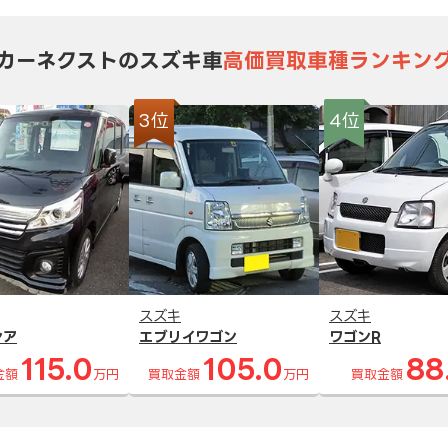
カーネクストのスズキ車
高価買取車種ランキン
3位
4位
スズキ
スズキ
シア
エブリイワゴン
ワゴンR
115.0
105.0
88
金額
万円
買取金額
万円
買取金額