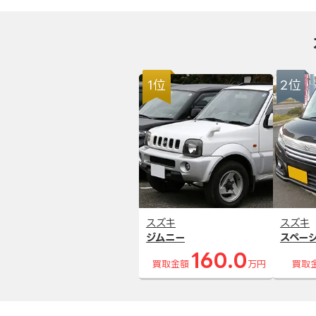
1位
2位
スズキ
スズキ
ジムニー
スペー
160.0
買取金額
万円
買取