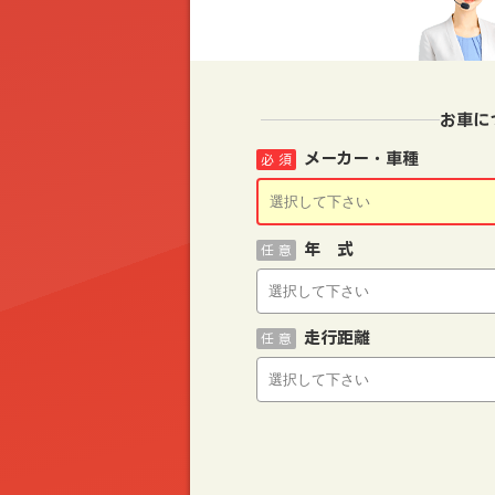
お車に
メーカー・車種
必 須
年 式
任 意
走行距離
任 意