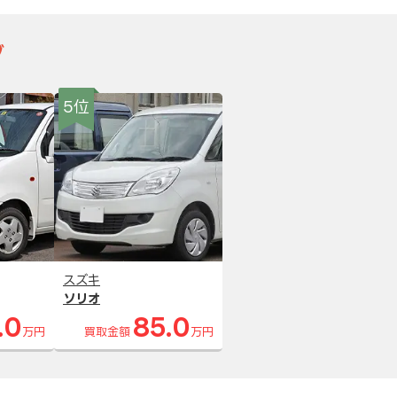
グ
5位
スズキ
ソリオ
.0
85.0
万円
買取金額
万円