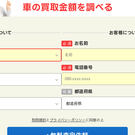
車の買取金額を
調べる
ついて
お客様につ
お名前
必 須
電話番号
必 須
都道府県
任 意
利用規約
と
プライバシーポリシー
に同意の上