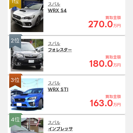
1位
スバル
WRX S4
買取金額
270.0
万円
2位
スバル
フォレスター
買取金額
180.0
万円
3位
スバル
WRX STI
買取金額
163.0
万円
4位
スバル
インプレッサ