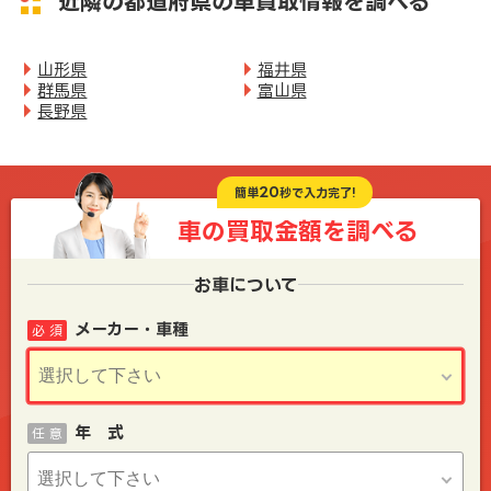
近隣の都道府県の車買取情報を調べる
山形県
福井県
群馬県
富山県
長野県
20
簡単
秒で入力完了!
車の買取金額を
調べる
お車について
メーカー・車種
必 須
年 式
任 意