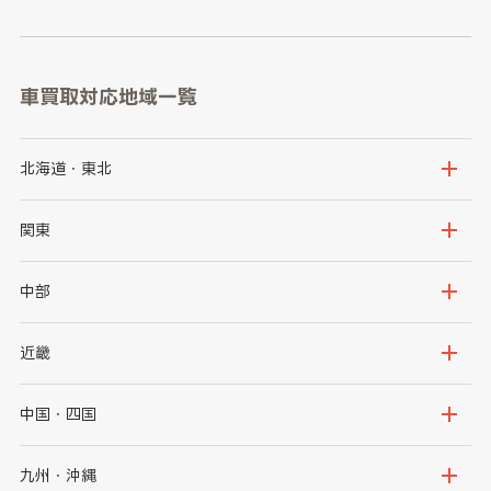
車買取対応地域一覧
北海道・東北
北海道
青森県
関東
岩手県
宮城県
茨城県
栃木県
中部
秋田県
山形県
群馬県
埼玉県
新潟県
富山県
近畿
福島県
千葉県
東京都
石川県
福井県
大阪府
兵庫県
中国・四国
神奈川県
山梨県
長野県
京都府
滋賀県
鳥取県
島根県
九州・沖縄