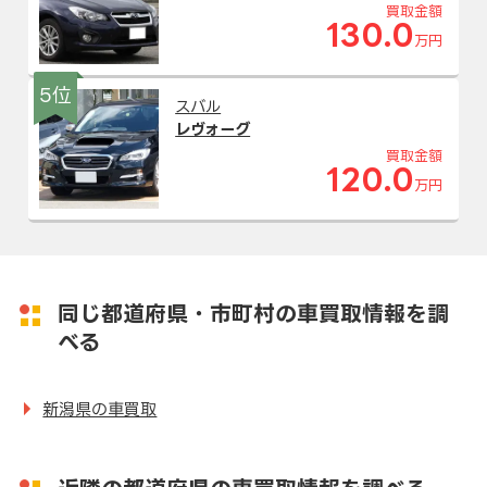
買取金額
130.0
万円
5位
スバル
レヴォーグ
買取金額
120.0
万円
同じ都道府県・市町村の車買取情報を調
べる
新潟県の車買取