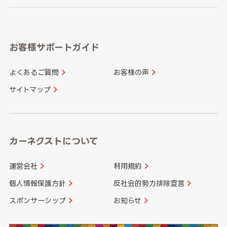
岐阜県
静岡県
奈良県
三重県
岡山県
広島県
福岡県
佐賀県
愛知県
和歌山県
お客様サポートガイド
山口県
徳島県
長崎県
熊本県
よくあるご質問
お客様の声
香川県
愛媛県
大分県
宮崎県
サイトマップ
高知県
鹿児島県
沖縄県
カーネクストについて
運営会社
利用規約
個人情報保護方針
反社会的勢力排除宣言
スポンサーシップ
お知らせ