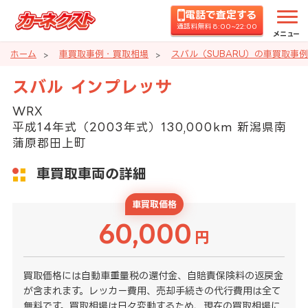
電話で査定する
通話料無料 8:00~22:00
メニュー
ホーム
車買取事例・買取相場
スバル（SUBARU）の車買取事
スバル インプレッサ
WRX
平成14年式（2003年式）130,000km 新潟県南
蒲原郡田上町
車買取車両の詳細
車買取価格
60,000
円
買取価格には自動車重量税の還付金、自賠責保険料の返戻金
が含まれます。レッカー費用、売却手続きの代行費用は全て
無料です。買取相場は日々変動するため、現在の買取相場に