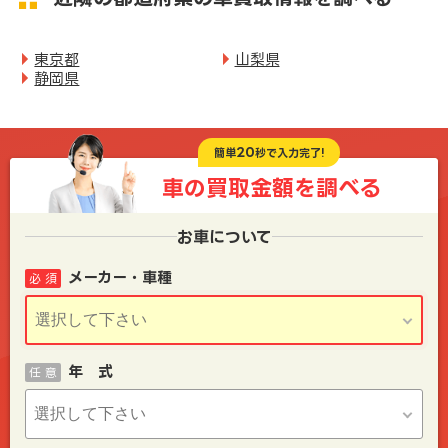
東京都
山梨県
静岡県
20
簡単
秒で入力完了!
車の買取金額を
調べる
お車について
メーカー・車種
必 須
年 式
任 意