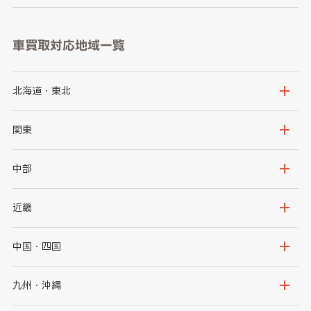
車買取対応地域一覧
北海道・東北
北海道
青森県
関東
岩手県
宮城県
茨城県
栃木県
中部
秋田県
山形県
群馬県
埼玉県
新潟県
富山県
近畿
福島県
千葉県
東京都
石川県
福井県
大阪府
兵庫県
中国・四国
神奈川県
山梨県
長野県
京都府
滋賀県
鳥取県
島根県
九州・沖縄