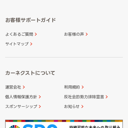
岐阜県
静岡県
奈良県
三重県
岡山県
広島県
福岡県
佐賀県
愛知県
和歌山県
お客様サポートガイド
山口県
徳島県
長崎県
熊本県
よくあるご質問
お客様の声
香川県
愛媛県
大分県
宮崎県
サイトマップ
高知県
鹿児島県
沖縄県
カーネクストについて
運営会社
利用規約
個人情報保護方針
反社会的勢力排除宣言
スポンサーシップ
お知らせ