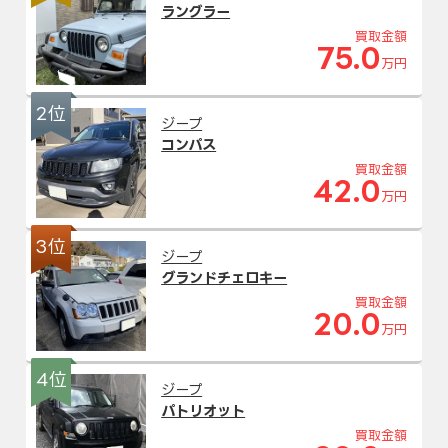
ラングラー
買取金額
75.0
万円
2位
ジープ
コンパス
買取金額
42.0
万円
3位
ジープ
グランドチェロキー
買取金額
20.0
万円
4位
ジープ
パトリオット
買取金額