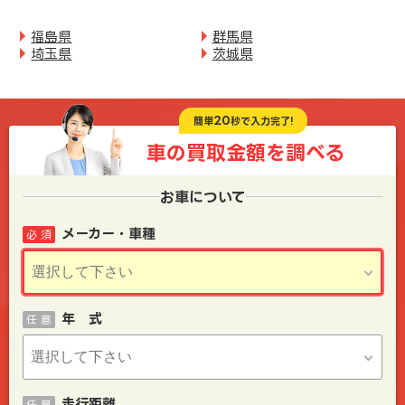
福島県
群馬県
埼玉県
茨城県
20
簡単
秒で入力完了!
車の買取金額を
調べる
お車について
メーカー・車種
必 須
年 式
任 意
走行距離
任 意