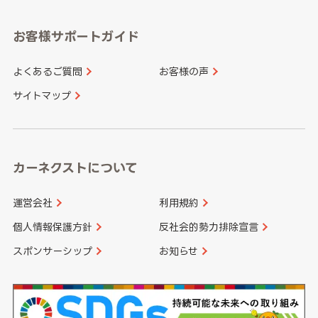
愛知県
和歌山県
お客様サポートガイド
山口県
徳島県
長崎県
熊本県
よくあるご質問
お客様の声
香川県
愛媛県
大分県
宮崎県
サイトマップ
高知県
鹿児島県
沖縄県
カーネクストについて
運営会社
利用規約
個人情報保護方針
反社会的勢力排除宣言
スポンサーシップ
お知らせ