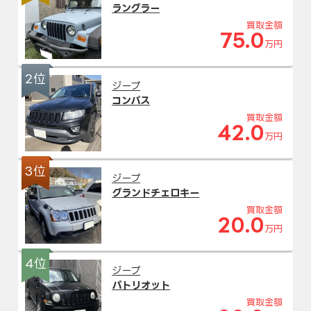
ラングラー
買取金額
75.0
万円
2位
ジープ
コンパス
買取金額
42.0
万円
3位
ジープ
グランドチェロキー
買取金額
20.0
万円
4位
ジープ
パトリオット
買取金額