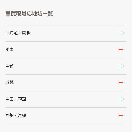
車買取対応地域一覧
北海道・東北
北海道
青森県
関東
岩手県
宮城県
茨城県
栃木県
中部
秋田県
山形県
群馬県
埼玉県
新潟県
富山県
近畿
福島県
千葉県
東京都
石川県
福井県
大阪府
兵庫県
中国・四国
神奈川県
山梨県
長野県
京都府
滋賀県
鳥取県
島根県
九州・沖縄
岐阜県
静岡県
奈良県
三重県
岡山県
広島県
福岡県
佐賀県