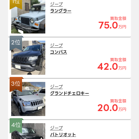
1位
ジープ
ラングラー
買取金額
75.0
万円
2位
ジープ
コンパス
買取金額
42.0
万円
3位
ジープ
グランドチェロキー
買取金額
20.0
万円
4位
ジープ
パトリオット