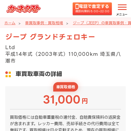
電話で査定する
通話料無料 8:00~22:00
メニュー
ホーム
車買取事例・買取相場
ジープ（JEEP）の車買取事例・
ジープ グランドチェロキー
Ltd
平成14年式（2003年式）110,000km 埼玉県八
潮市
車買取車両の詳細
車買取価格
31,000
円
買取価格には自動車重量税の還付金、自賠責保険料の返戻金
が含まれます。レッカー費用、売却手続きの代行費用は全て
無料です。買取相場は日々変動するため、現在の買取相場に