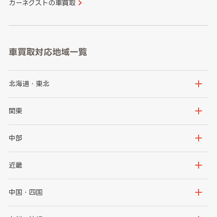
カーネクストの車買取
車買取対応地域一覧
北海道・東北
北海道
青森県
関東
岩手県
宮城県
茨城県
栃木県
中部
秋田県
山形県
群馬県
埼玉県
新潟県
富山県
近畿
福島県
千葉県
東京都
石川県
福井県
大阪府
兵庫県
中国・四国
神奈川県
山梨県
長野県