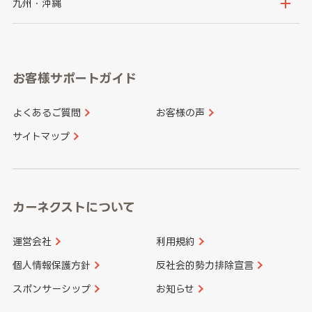
京都府
滋賀県
鳥取県
島根県
九州・沖縄
岐阜県
静岡県
奈良県
三重県
岡山県
広島県
福岡県
佐賀県
愛知県
和歌山県
お客様サポートガイド
山口県
徳島県
長崎県
熊本県
よくあるご質問
お客様の声
香川県
愛媛県
大分県
宮崎県
サイトマップ
高知県
鹿児島県
沖縄県
カーネクストについて
運営会社
利用規約
個人情報保護方針
反社会的勢力排除宣言
スポンサーシップ
お知らせ