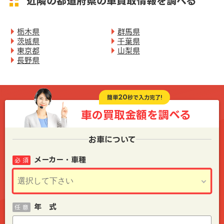
近隣の都道府県の車買取情報を調べる
栃木県
群馬県
茨城県
千葉県
東京都
山梨県
長野県
20
簡単
秒で入力完了!
車の買取金額を
調べる
お車について
メーカー・車種
必 須
年 式
任 意