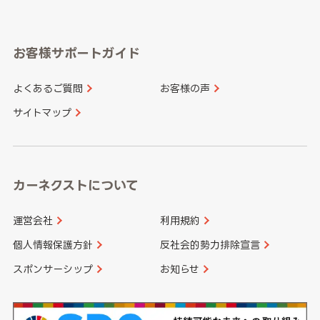
岐阜県
静岡県
奈良県
三重県
岡山県
広島県
福岡県
佐賀県
愛知県
和歌山県
お客様サポートガイド
山口県
徳島県
長崎県
熊本県
よくあるご質問
お客様の声
香川県
愛媛県
大分県
宮崎県
サイトマップ
高知県
鹿児島県
沖縄県
カーネクストについて
運営会社
利用規約
個人情報保護方針
反社会的勢力排除宣言
スポンサーシップ
お知らせ