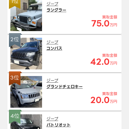
1位
ジープ
ラングラー
買取金額
75.0
万円
2位
ジープ
コンパス
買取金額
42.0
万円
3位
ジープ
グランドチェロキー
買取金額
20.0
万円
4位
ジープ
パトリオット