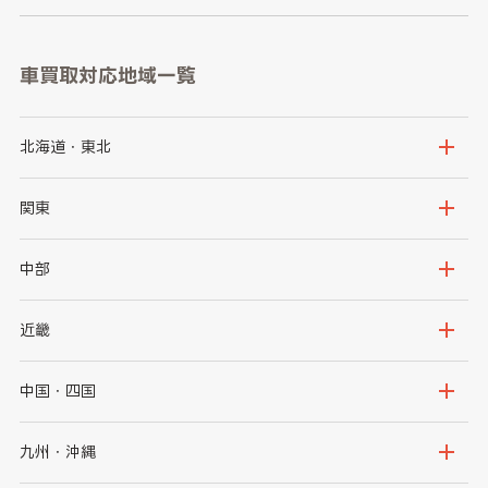
車買取対応地域一覧
北海道・東北
北海道
青森県
関東
岩手県
宮城県
茨城県
栃木県
中部
秋田県
山形県
群馬県
埼玉県
新潟県
富山県
近畿
福島県
千葉県
東京都
石川県
福井県
大阪府
兵庫県
中国・四国
神奈川県
山梨県
長野県
京都府
滋賀県
鳥取県
島根県
九州・沖縄