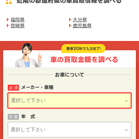
近隣の都道府県の車買取情報を調べる
福岡県
大分県
宮崎県
鹿児島県
20
簡単
秒で入力完了!
車の買取金額を
調べる
お車について
メーカー・車種
必 須
年 式
任 意