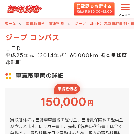
電話で査定する
通話料無料 8:00~22:00
メニュー
ホーム
車買取事例・買取相場
ジープ（JEEP）の車買取事例・
ジープ コンパス
ＬＴＤ
平成25年式（2014年式）60,000km 熊本県球磨
郡錦町
車買取車両の詳細
車買取価格
150,000
円
買取価格には自動車重量税の還付金、自賠責保険料の返戻金
が含まれます。レッカー費用、売却手続きの代行費用は全て
無料です。買取相場は日々変動するため、現在の買取相場に