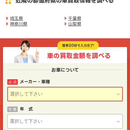
近隣の都道府県の車買取情報を調べる
埼玉県
千葉県
神奈川県
山梨県
20
簡単
秒で入力完了!
車の買取金額を
調べる
お車について
メーカー・車種
必 須
年 式
任 意