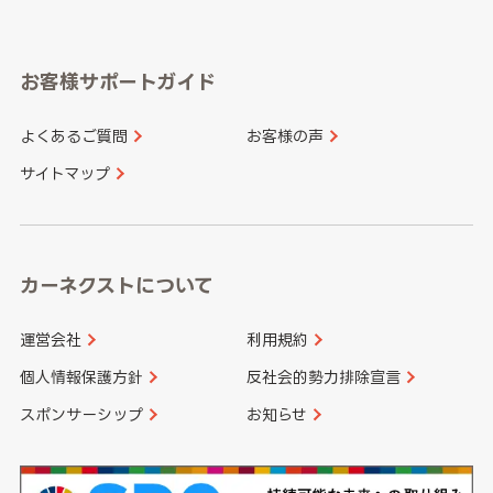
岐阜県
静岡県
奈良県
三重県
岡山県
広島県
福岡県
佐賀県
愛知県
和歌山県
お客様サポートガイド
山口県
徳島県
長崎県
熊本県
よくあるご質問
お客様の声
香川県
愛媛県
大分県
宮崎県
サイトマップ
高知県
鹿児島県
沖縄県
カーネクストについて
運営会社
利用規約
個人情報保護方針
反社会的勢力排除宣言
スポンサーシップ
お知らせ