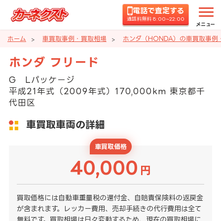
電話で査定する
通話料無料 8:00~22:00
メニュー
ホーム
車買取事例・買取相場
ホンダ（HONDA）の車買取事例
ホンダ フリード
G Lパッケージ
平成21年式（2009年式）170,000km 東京都千
代田区
車買取車両の詳細
車買取価格
40,000
円
買取価格には自動車重量税の還付金、自賠責保険料の返戻金
が含まれます。レッカー費用、売却手続きの代行費用は全て
無料です。買取相場は日々変動するため、現在の買取相場に