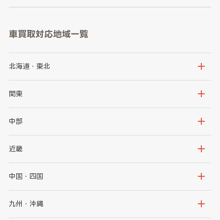
車買取対応地域一覧
北海道・東北
北海道
青森県
関東
岩手県
宮城県
茨城県
栃木県
中部
秋田県
山形県
群馬県
埼玉県
新潟県
富山県
近畿
福島県
千葉県
東京都
石川県
福井県
大阪府
兵庫県
中国・四国
神奈川県
山梨県
長野県
京都府
滋賀県
鳥取県
島根県
九州・沖縄