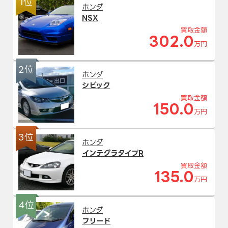
1位
ホンダ
NSX
買取金額
302.0
万円
2位
ホンダ
シビック
買取金額
150.0
万円
3位
ホンダ
インテグラタイプR
買取金額
135.0
万円
4位
ホンダ
フリード