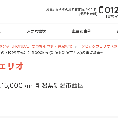
01
お電話ならその場で査定額が分かる!
(通話料無料)
【営業時間
れ
必要な書類
車買取事例
ホンダ（HONDA）の車買取事例・買取相場
シビックフェリオ（ホ
年式（1999年式）215,000km (新潟県新潟市西区)の車買取事例
ェリオ
215,000km 新潟県新潟市西区