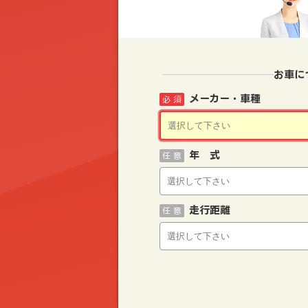
お車に
メーカー・車種
必 須
年 式
任 意
走行距離
任 意