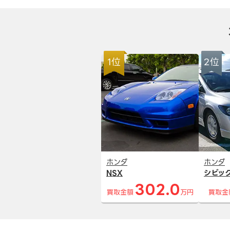
1位
2位
ホンダ
ホンダ
NSX
シビッ
302.0
買取金額
万円
買取金