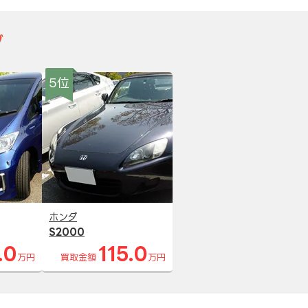
グ
5位
ホンダ
S2000
.0
115.0
万円
買取金額
万円