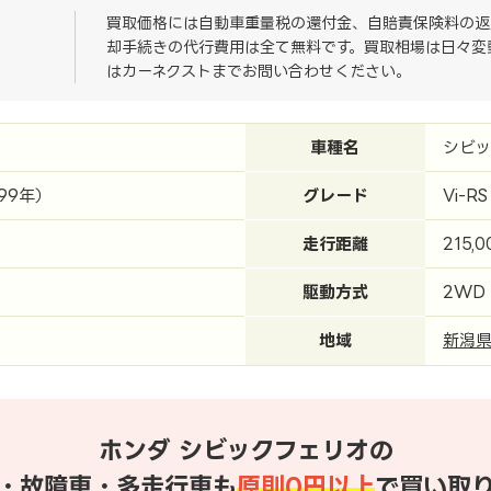
買取価格には自動車重量税の還付金、自賠責保険料の返
却手続きの代行費用は全て無料です。買取相場は日々変
はカーネクストまでお問い合わせください。
車種名
シビ
99年）
グレード
Vi-RS
走行距離
215,
駆動方式
2WD
地域
新潟
ホンダ シビックフェリオの
・故障車・多走行車も
原則0円以上
で買い取