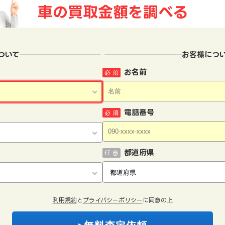
車の買取金額を
調べる
ついて
お客様につ
お名前
必 須
電話番号
必 須
都道府県
任 意
利用規約
と
プライバシーポリシー
に同意の上