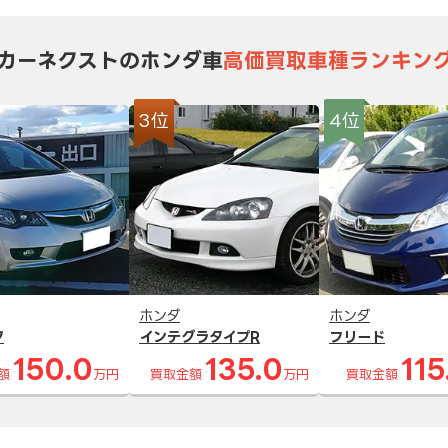
カーネクストのホンダ車
高価買取車種ランキン
3位
4位
ホンダ
ホンダ
ク
インテグラタイプR
フリード
150.0
135.0
115
額
万円
買取金額
万円
買取金額